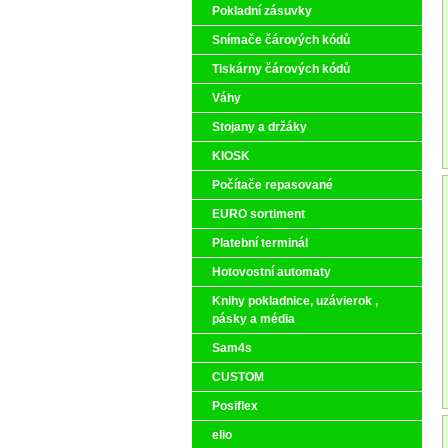
Pokladní zásuvky
Snímače čárových kódů
Tiskárny čárových kódů
Váhy
Stojany a držáky
KIOSK
Počítače repasované
EURO sortiment
Platební terminál
Hotovostní automaty
Knihy pokladnice, uzávierok ,
pásky a média
Sam4s
CUSTOM
Posiflex
elio