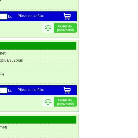
H
Přidat do košíku
ks
net)
plus/352plus
DPH
Přidat do košíku
ks
rnet)