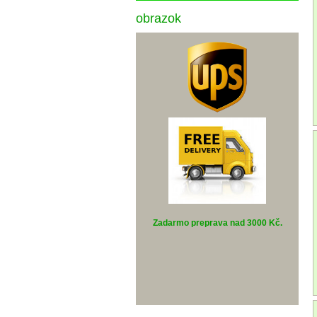
obrazok
Zadarmo preprava nad 3000 Kč
.