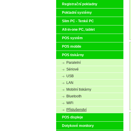
Registrační pokladny
Pokladní systémy
Slim PC - Tenké PC
All-in-one PC, tablet
POS systém
POS mobile
POS tiskárny
Paralelní
Sériové
USB
LAN
Mobilní tiskárny
Bluetooth
WiFi
Příslušenství
POS displeje
Dotykové monitory