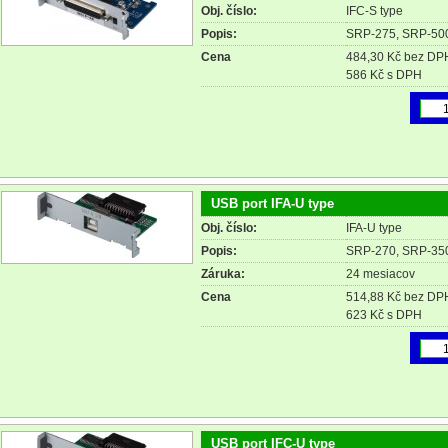
Obj. číslo:
IFC-S type
Popis:
SRP-275, SRP-50
Cena
484,30 Kč bez DP
586 Kč s DPH
USB port IFA-U type
Obj. číslo:
IFA-U type
Popis:
SRP-270, SRP-35
Záruka:
24 mesiacov
Cena
514,88 Kč bez DP
623 Kč s DPH
USB port IFC-U type