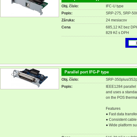
Obj. číslo:
IFC-U type
Popis:
SRP-275, SRP-50
Záruka:
24 mesiacov
Cena
685,12 Kč bez DP
829 Kč s DPH
Parallel port IFG-P type
Obj. číslo:
SRP-350plus/352p
Popis:
IEEE1284 parallel 
and uses a standar
on the POS therma
Features
● Fast data transfe
● Consistent cable
● Wide platform su