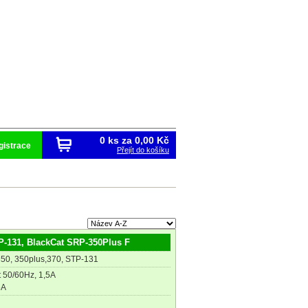
0 ks za
0,00 Kč
gistrace
Přejít do košíku
P-131, BlackCat SRP-350Plus F
50, 350plus,370, STP-131
t 50/60Hz, 1,5A
5A