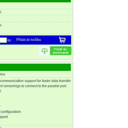
0
H
Přidat do košíku
ks
lus
communication support for faster data transfer
d censorings to connect to the parallel port
l
r
 configuration
pport