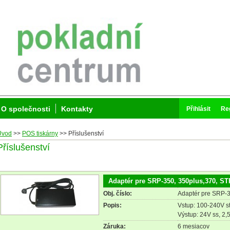
O společnosti
Kontakty
Přihlásit
Re
Úvod
>>
POS tiskárny
>>
Příslušenství
Příslušenství
Adaptér pre SRP-350, 350plus,370, ST
Obj. číslo:
Adaptér pre SRP-3
Popis:
Vstup: 100-240V s
Výstup: 24V ss, 2,
Záruka:
6 mesiacov