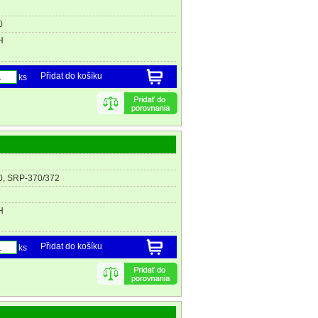
0
H
Přidat do košíku
ks
0, SRP-370/372
H
Přidat do košíku
ks