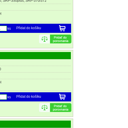
, SRP-350plus, SRP-370/372
H
Přidat do košíku
ks
0
H
Přidat do košíku
ks