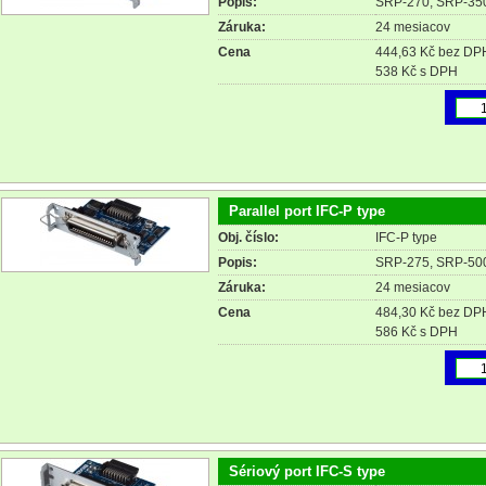
Popis:
SRP-270, SRP-350
Záruka:
24 mesiacov
Cena
444,63 Kč bez DP
538 Kč s DPH
Parallel port IFC-P type
Obj. číslo:
IFC-P type
Popis:
SRP-275, SRP-50
Záruka:
24 mesiacov
Cena
484,30 Kč bez DP
586 Kč s DPH
Sériový port IFC-S type