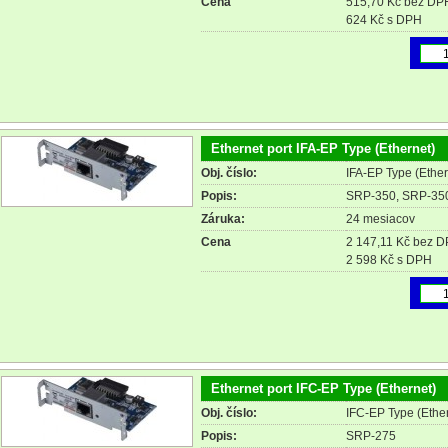
Cena
515,70 Kč bez DP
624 Kč s DPH
Ethernet port IFA-EP Type (Ethernet)
Obj. číslo:
IFA-EP Type (Ether
Popis:
SRP-350, SRP-350
Záruka:
24 mesiacov
Cena
2 147,11 Kč bez 
2 598 Kč s DPH
Ethernet port IFC-EP Type (Ethernet)
Obj. číslo:
IFC-EP Type (Ethe
Popis:
SRP-275