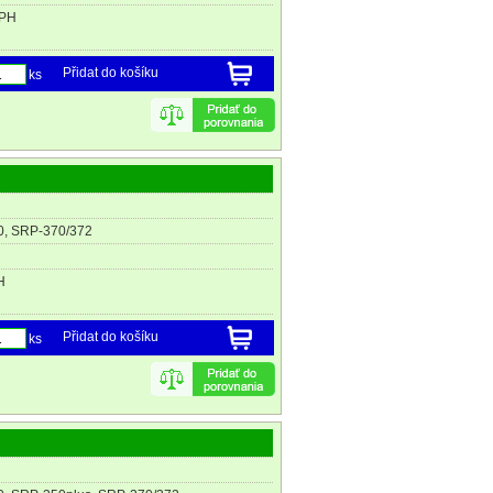
DPH
Přidat do košíku
ks
0, SRP-370/372
H
Přidat do košíku
ks