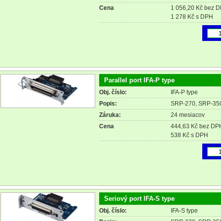
Cena
1 056,20 Kč bez 
1 278 Kč s DPH
Parallel port IFA-P type
Obj. číslo:
IFA-P type
Popis:
SRP-270, SRP-35
Záruka:
24 mesiacov
Cena
444,63 Kč bez DP
538 Kč s DPH
Seriový port IFA-S type
Obj. číslo:
IFA-S type