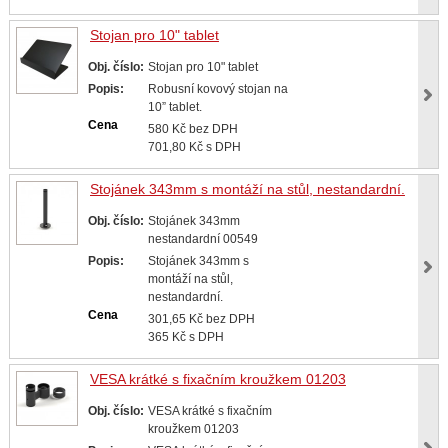
Stojan pro 10" tablet
Obj. číslo:
Stojan pro 10" tablet
Popis:
Robusní kovový stojan na
10” tablet.
Cena
580 Kč bez DPH
701,80 Kč s DPH
Stojánek 343mm s montáží na stůl, nestandardní.
Obj. číslo:
Stojánek 343mm
nestandardní 00549
Popis:
Stojánek 343mm s
montáží na stůl,
nestandardní.
Cena
301,65 Kč bez DPH
365 Kč s DPH
VESA krátké s fixačním kroužkem 01203
Obj. číslo:
VESA krátké s fixačním
kroužkem 01203