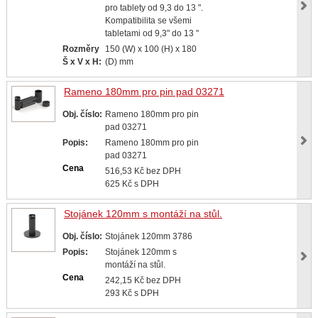
pro tablety od 9,3 do 13 ".
Kompatibilita se všemi
tabletami od 9,3" do 13 "
Rozměry
150 (W) x 100 (H) x 180
Š x V x H:
(D) mm
Rameno 180mm pro pin pad 03271
Obj. číslo:
Rameno 180mm pro pin
pad 03271
Popis:
Rameno 180mm pro pin
pad 03271
Cena
516,53 Kč bez DPH
625 Kč s DPH
Stojánek 120mm s montáží na stůl.
Obj. číslo:
Stojánek 120mm 3786
Popis:
Stojánek 120mm s
montáží na stůl.
Cena
242,15 Kč bez DPH
293 Kč s DPH