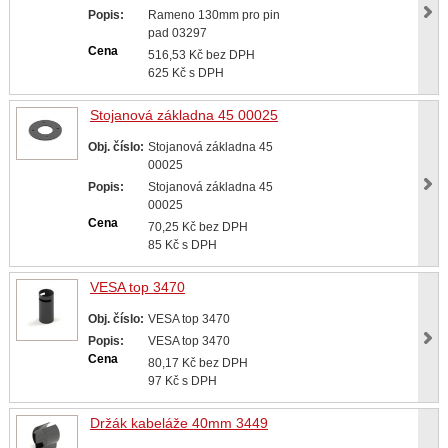
Popis:
Rameno 130mm pro pin
pad 03297
Cena
516,53 Kč bez DPH
625 Kč s DPH
Stojanová základna 45 00025
Obj. číslo:
Stojanová základna 45
00025
Popis:
Stojanová základna 45
00025
Cena
70,25 Kč bez DPH
85 Kč s DPH
VESA top 3470
Obj. číslo:
VESA top 3470
Popis:
VESA top 3470
Cena
80,17 Kč bez DPH
97 Kč s DPH
Držák kabeláže 40mm 3449