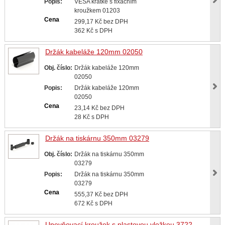
Popis:
VESA krátké s fixačním
kroužkem 01203
Cena
299,17 Kč bez DPH
362 Kč s DPH
Držák kabeláže 120mm 02050
Obj. číslo:
Držák kabeláže 120mm
02050
Popis:
Držák kabeláže 120mm
02050
Cena
23,14 Kč bez DPH
28 Kč s DPH
Držák na tiskárnu 350mm 03279
Obj. číslo:
Držák na tiskárnu 350mm
03279
Popis:
Držák na tiskárnu 350mm
03279
Cena
555,37 Kč bez DPH
672 Kč s DPH
Upevňovací kroužek s plastovou vložkou 3722