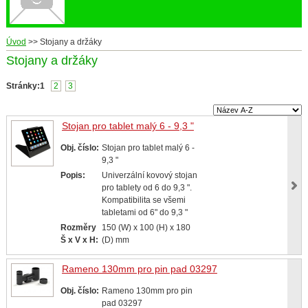
Úvod
>>
Stojany a držáky
Stojany a držáky
Stránky:
1
2
3
Stojan pro tablet malý 6 - 9,3 "
Obj. číslo:
Stojan pro tablet malý 6 -
9,3 "
Popis:
Univerzální kovový stojan
pro tablety od 6 do 9,3 ".
Kompatibilita se všemi
tabletami od 6" do 9,3 "
Rozměry
150 (W) x 100 (H) x 180
Š x V x H:
(D) mm
Rameno 130mm pro pin pad 03297
Obj. číslo:
Rameno 130mm pro pin
pad 03297