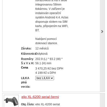
obrazovkou a má v sebe
integrovanou 58mm
tiskárnou. V zařízení je
instalován operační
systém Android 4.4. Aclas
disponuje slotem na SIM
kartu, připojením na WiFi,
BT.
Nabíjení pomocí
dokovací stanice.
Záruka:
12 měsíců
Klávesnice:
Dotyková
Rozměry
202.9 (L) * 93.2 (W) *
Š x V x H:
56.1 (H) mm
Cena
3 470,25 Kč bez DPH
4 199 Kč s DPH
LILKA
plná
verzia:
elio XL-6200 serial černý
Obj. číslo:
elio XL-6200 serial