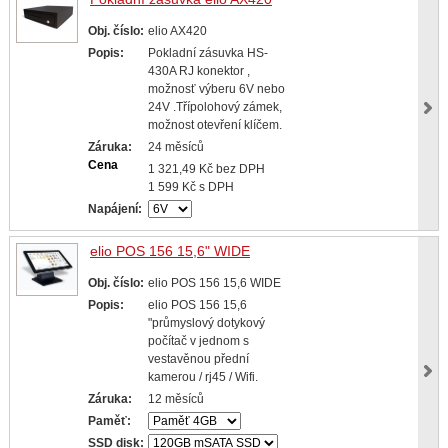
Obj. číslo:
elio AX420
Popis:
Pokladní zásuvka HS-
430A RJ konektor ,
možnosť výberu 6V nebo
24V .Třípolohový zámek,
možnost otevření klíčem.
Záruka:
24 měsíců
Cena
1 321,49 Kč bez DPH
1 599 Kč s DPH
Napájení:
elio POS 156 15,6" WIDE
Obj. číslo:
elio POS 156 15,6 WIDE
Popis:
elio POS 156 15,6
"průmyslový dotykový
počítač v jednom s
vestavěnou přední
kamerou / rj45 / Wifi.
Záruka:
12 měsíců
Paměť:
SSD disk: