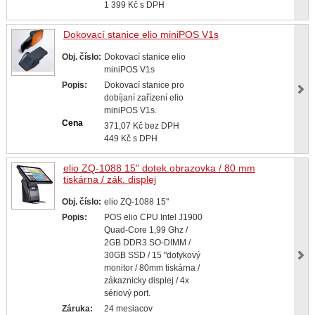
1 399 Kč s DPH
Dokovací stanice elio miniPOS V1s
Obj. číslo:
Dokovací stanice elio
miniPOS V1s
Popis:
Dokovací stanice pro
dobíjaní zařízení elio
miniPOS V1s.
Cena
371,07 Kč bez DPH
449 Kč s DPH
elio ZQ-1088 15" dotek.obrazovka / 80 mm
tiskárna / zák. displej
Obj. číslo:
elio ZQ-1088 15"
Popis:
POS elio CPU Intel J1900
Quad-Core 1,99 Ghz /
2GB DDR3 SO-DIMM /
30GB SSD / 15 "dotykový
monitor / 80mm tiskárna /
zákaznicky displej / 4x
sériový port.
Záruka:
24 mesiacov