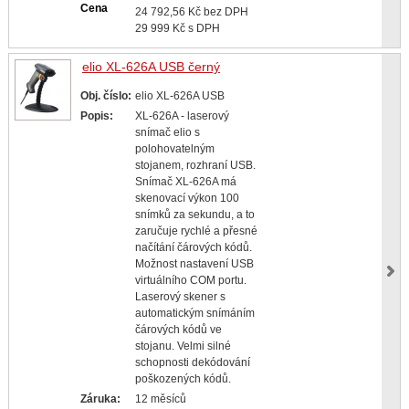
Cena
24 792,56 Kč bez DPH
29 999 Kč s DPH
elio XL-626A USB černý
Obj. číslo:
elio XL-626A USB
Popis:
XL-626A - laserový
snímač elio s
polohovatelným
stojanem, rozhraní USB.
Snímač XL-626A má
skenovací výkon 100
snímků za sekundu, a to
zaručuje rychlé a přesné
načítání čárových kódů.
Možnost nastavení USB
virtuálního COM portu.
Laserový skener s
automatickým snímáním
čárových kódů ve
stojanu. Velmi silné
schopnosti dekódování
poškozených kódů.
Záruka:
12 měsíců