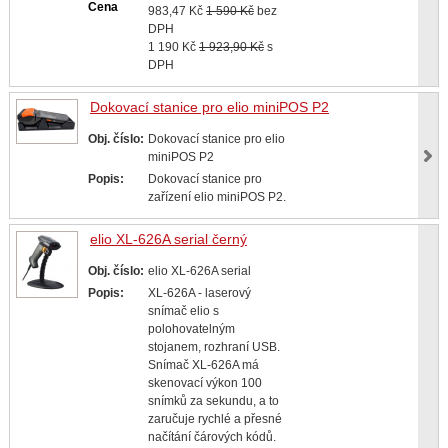
Cena
983,47 Kč
1 590 Kč
bez
DPH
1 190 Kč
1 923,90 Kč
s
DPH
Dokovací stanice pro elio miniPOS P2
Obj. číslo:
Dokovací stanice pro elio
miniPOS P2
Popis:
Dokovací stanice pro
zařízení elio miniPOS P2.
elio XL-626A serial černý
Obj. číslo:
elio XL-626A serial
Popis:
XL-626A - laserový
snímač elio s
polohovatelným
stojanem, rozhraní USB.
Snímač XL-626A má
skenovací výkon 100
snímků za sekundu, a to
zaručuje rychlé a přesné
načítání čárových kódů.