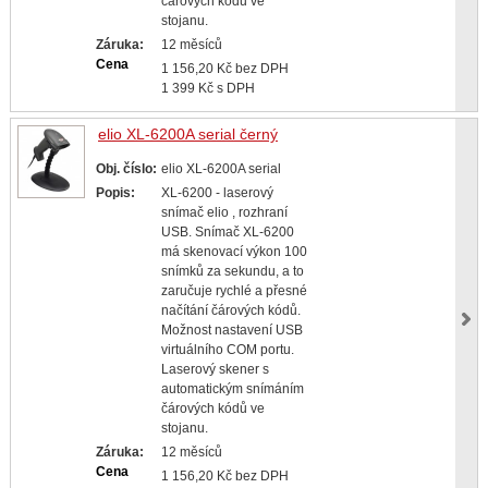
čárových kódů ve
stojanu.
Záruka:
12 měsíců
Cena
1 156,20 Kč bez DPH
1 399 Kč s DPH
elio XL-6200A serial černý
Obj. číslo:
elio XL-6200A serial
Popis:
XL-6200 - laserový
snímač elio , rozhraní
USB. Snímač XL-6200
má skenovací výkon 100
snímků za sekundu, a to
zaručuje rychlé a přesné
načítání čárových kódů.
Možnost nastavení USB
virtuálního COM portu.
Laserový skener s
automatickým snímáním
čárových kódů ve
stojanu.
Záruka:
12 měsíců
Cena
1 156,20 Kč bez DPH