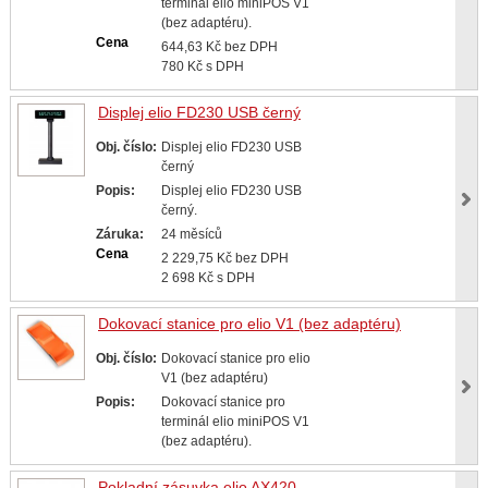
terminál elio miniPOS V1
(bez adaptéru).
Cena
644,63 Kč bez DPH
780 Kč s DPH
Displej elio FD230 USB černý
Obj. číslo:
Displej elio FD230 USB
černý
Popis:
Displej elio FD230 USB
černý.
Záruka:
24 měsíců
Cena
2 229,75 Kč bez DPH
2 698 Kč s DPH
Dokovací stanice pro elio V1 (bez adaptéru)
Obj. číslo:
Dokovací stanice pro elio
V1 (bez adaptéru)
Popis:
Dokovací stanice pro
terminál elio miniPOS V1
(bez adaptéru).
Pokladní zásuvka elio AX420