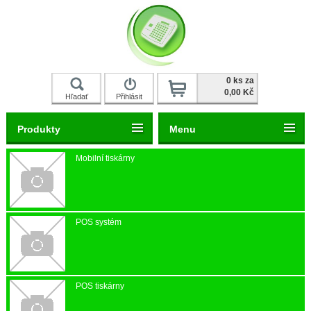
0 ks za
0,00 Kč
Hľadať
Přihlásit
Registrace
Produkty
Menu
Mobilní tiskárny
POS systém
POS tiskárny