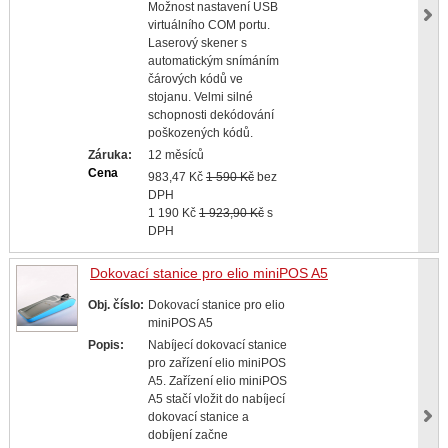
Možnost nastavení USB
virtuálního COM portu.
Laserový skener s
automatickým snímáním
čárových kódů ve
stojanu. Velmi silné
schopnosti dekódování
poškozených kódů.
Záruka:
12 měsíců
Cena
983,47 Kč
1 590 Kč
bez
DPH
1 190 Kč
1 923,90 Kč
s
DPH
Dokovací stanice pro elio miniPOS A5
Obj. číslo:
Dokovací stanice pro elio
miniPOS A5
Popis:
Nabíjecí dokovací stanice
pro zařízení elio miniPOS
A5. Zařízení elio miniPOS
A5 stačí vložit do nabíjecí
dokovací stanice a
dobíjení začne