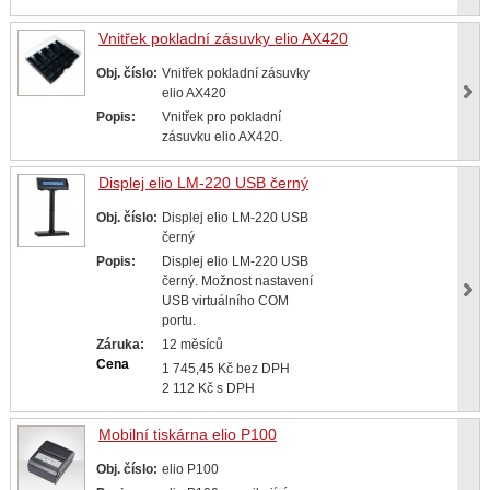
Vnitřek pokladní zásuvky elio AX420
Obj. číslo:
Vnitřek pokladní zásuvky
elio AX420
Popis:
Vnitřek pro pokladní
zásuvku elio AX420.
Displej elio LM-220 USB černý
Obj. číslo:
Displej elio LM-220 USB
černý
Popis:
Displej elio LM-220 USB
černý. Možnost nastavení
USB virtuálního COM
portu.
Záruka:
12 měsíců
Cena
1 745,45 Kč bez DPH
2 112 Kč s DPH
Mobilní tiskárna elio P100
Obj. číslo:
elio P100