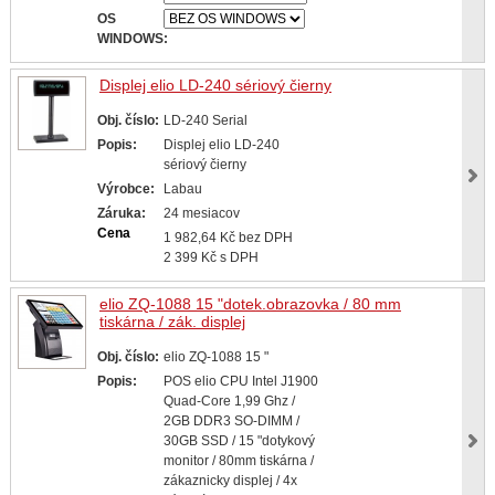
OS
WINDOWS:
Displej elio LD-240 sériový čierny
Obj. číslo:
LD-240 Serial
Popis:
Displej elio LD-240
sériový čierny
Výrobce:
Labau
Záruka:
24 mesiacov
Cena
1 982,64 Kč bez DPH
2 399 Kč s DPH
elio ZQ-1088 15 "dotek.obrazovka / 80 mm
tiskárna / zák. displej
Obj. číslo:
elio ZQ-1088 15 "
Popis:
POS elio CPU Intel J1900
Quad-Core 1,99 Ghz /
2GB DDR3 SO-DIMM /
30GB SSD / 15 "dotykový
monitor / 80mm tiskárna /
zákaznicky displej / 4x