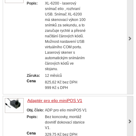
Popis:
XL-6200 - laserový
snímač elio , rozhraní
USB. Snímač XL-6200
má skenovací výkon 100
snímků za sekundu, a to
zaručuje rychlé a přesné
načítání čárových kódů.
Možnost nastavení USB
virtuálního COM portu.
Laserový skener s
automatickým snímáním
čárových kódů ve
stojanu.
Záruka:
12 měsíců
Cena
825,62 Kč bez DPH
999 Kč s DPH
Adaptér pro elio miniPOS V1
Obj. číslo:
ADP pro elio miniPOS V1
Popis:
Bez koncovky, montáž
dovnitř dokovací stanice
V1.
Cena
329,75 Kč bez DPH