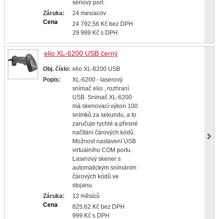
sériový port.
Záruka:
24 mesiacov
Cena
24 792,56 Kč bez DPH
29 999 Kč s DPH
elio XL-6200 USB černý
Obj. číslo:
elio XL-6200 USB
Popis:
XL-6200 - laserový
snímač elio , rozhraní
USB. Snímač XL-6200
má skenovací výkon 100
snímků za sekundu, a to
zaručuje rychlé a přesné
načítání čárových kódů.
Možnost nastavení USB
virtuálního COM portu.
Laserový skener s
automatickým snímáním
čárových kódů ve
stojanu.
Záruka:
12 měsíců
Cena
825,62 Kč bez DPH
999 Kč s DPH