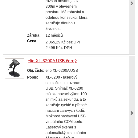
rozsah dosahuje až
300m v otevřeném
prostoru. Má robustní a
odolnou konstrukci, která
zaručuje dlouhou
životnost.
Záruka:
12 měsíců
Cena
2 065,29 Kč bez DPH
2 499 Kč s DPH
elio XL-6200A USB černý
Obj. číslo:
elio XL-6200A USB
Popis:
XL-6200 - laserový
snímač elio , rozhraní
USB. Snímač XL-6200
má skenovací výkon 100
snímků za sekundu, a to
zaručuje rychlé a přesné
načítání čárových kódů.
Možnost nastavení USB
virtuálního COM portu.
Laserový skener s
automatickým snímáním