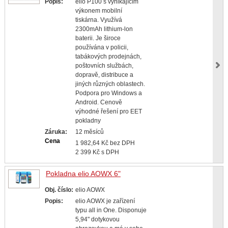
Popis:
elio P100 s vynikajícím
výkonem mobilní
tiskárna. Využívá
2300mAh lithium-lon
baterii. Je široce
používána v policii,
tabákových prodejnách,
poštovních službách,
dopravě, distribuce a
jiných různých oblastech.
Podpora pro Windows a
Android. Cenově
výhodné řešení pro EET
pokladny
Záruka:
12 měsíců
Cena
1 982,64 Kč bez DPH
2 399 Kč s DPH
Pokladna elio AOWX 6"
Obj. číslo:
elio AOWX
Popis:
elio AOWX je zařízení
typu all in One. Disponuje
5,94" dotykovou