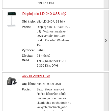
399 Kč s DPH
Displej elio LD-240 USB bílý
Obj. číslo:
elio LD-240 USB bílý
Popis:
Displej elio LD-240 USB
bílý. Možnost nastavení
USB virtuálního COM
portu. Ovladač Windows
10.
Výrobce:
Labau
Záruka:
24 měsíců
Cena
1 982,64 Kč bez DPH
2 399 Kč s DPH
elio XL-9309 USB
Obj. číslo:
elio XL-9309 USB
Popis:
Bezdrátová laserová
čtečka čárových kódů,
umožňuje pracovat ve
skladech a obchodech na
velkých plochách, jeho