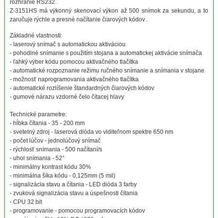
rozhranie RS232.
Z-3151HS má ​​výkonný skenovací výkon až 500 snímok za sekundu, a to
zaručuje rýchle a presné načítanie čiarových kódov .
Základné vlastnosti:
- laserový snímač s automatickou aktiváciou
- pohodlné snímanie s použitím stojana a automatickej aktivácie snímača
- ľahký výber kódu pomocou aktivačného tlačítka
- automatické rozpoznanie režimu ručného snímanie a snímania v stojane
- možnosť naprogramovania aktivačného tlačítka
- automatické rozlíšenie štandardných čiarových kódov
- gumové nárazu vzdorné čelo čítacej hlavy
Technické parametre:
- hĺbka čítania - 35 - 200 mm
- svetelný zdroj - laserová dióda vo viditeľnom spektre 650 nm
- počet lúčov - jednolúčový snímač
- rýchlosť snímania - 500 načítaní/s
- uhol snímania - 52°
- minimálny kontrast kódu 30%
- minimálna šíka kódu - 0,125mm (5 mil)
- signalizácia stavu a čítania - LED dióda 3 farby
- zvuková signalizácia stavu a úspešnosti čítania
- CPU 32 bit
- programovanie - pomocou programovacích kódov