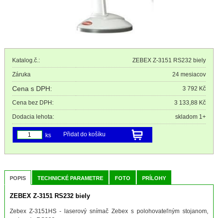
Katalog.č.:
ZEBEX Z-3151 RS232 biely
Záruka
24 mesiacov
Cena s DPH:
3 792 Kč
Cena bez DPH:
3 133,88 Kč
Dodacia lehota:
skladom 1+
Přidat do košíku
ks
POPIS
TECHNICKÉ PARAMETRE
FOTO
PRÍLOHY
ZEBEX Z-3151 RS232 biely
Zebex Z-3151HS - laserový snímač Zebex s polohovateľným stojanom,