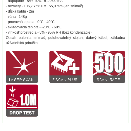
- napájanie - 5V± 10% DC / 200 mA
- rozmery - 106,7 x 58,0 x 155,0 mm (len snímač)
- dĺžka káblu - 2m
- váha - 148g
- pracovná teplota - 0°C - 40°C
- skladovacia teplota - -20°C - 60°C
- vlhkosť prostredia - 5% - 95% RH (bez kondenzácie)
Obsah balenia: snímač, polohovateľný stojan, dátový kábel, základná
užívateľská príručka