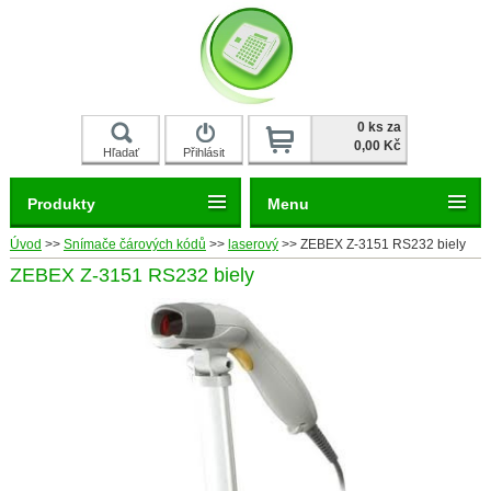
0 ks za
0,00 Kč
Hľadať
Přihlásit
Registrace
Produkty
Menu
Úvod
>>
Snímače čárových kódů
>>
laserový
>>
ZEBEX Z-3151 RS232 biely
ZEBEX Z-3151 RS232 biely