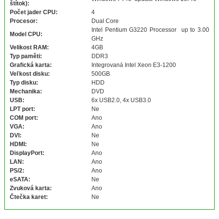
štítok):
Počet jader CPU:
4
Procesor:
Dual Core
Intel Pentium G3220 Processor up to 3.00
Model CPU:
GHz
Velikost RAM:
4GB
Typ paměti:
DDR3
Grafická karta:
Integrovaná Intel Xeon E3-1200
Veľkost disku:
500GB
Typ disku:
HDD
Mechanika:
DVD
USB:
6x USB2.0, 4x USB3.0
LPT port:
Ne
COM port:
Ano
VGA:
Ano
DVI:
Ne
HDMI:
Ne
DisplayPort:
Ano
LAN:
Ano
PS/2:
Ano
eSATA:
Ne
Zvuková karta:
Ano
Čtečka karet:
Ne