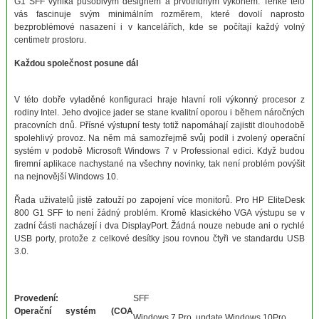
G1 SFF vyniká působivým designem a prvotřídnym výkonem. Tenké tělo
vás fascinuje svým minimálním rozměrem, které dovolí naprosto
bezproblémové nasazení i v kancelářích, kde se počítají každý volný
centimetr prostoru.
Každou společnost posune dál
V této dobře vyladěné konfiguraci hraje hlavní roli výkonný procesor z
rodiny Intel. Jeho dvojice jader se stane kvalitní oporou i během náročných
pracovních dnů. Přísné výstupní testy totiž napomáhají zajistit dlouhodobě
spolehlivý provoz. Na něm má samozřejmě svůj podíl i zvolený operační
systém v podobě Microsoft Windows 7 v Professional edici. Když budou
firemní aplikace nachystané na všechny novinky, tak není problém povýšit
na nejnovější Windows 10.
Řada uživatelů jistě zatouží po zapojení více monitorů. Pro HP EliteDesk
800 G1 SFF to není žádný problém. Kromě klasického VGA výstupu se v
zadní části nacházejí i dva DisplayPort. Žádná nouze nebude ani o rychlé
USB porty, protože z celkové desítky jsou rovnou čtyři ve standardu USB
3.0.
Provedení:
SFF
Operační systém (COA
Windows 7 Pro update Windows 10Pro