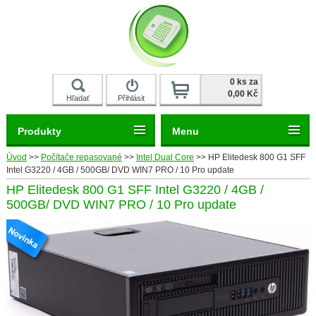
0 ks za
0,00 Kč
Hľadať
Přihlásit
Registrace
Produkty
Menu
Úvod
>>
Počítače repasované
>>
Intel Dual Core
>>
HP Elitedesk 800 G1 SFF
Intel G3220 / 4GB / 500GB/ DVD WIN7 PRO / 10 Pro update
HP Elitedesk 800 G1 SFF Intel G3220 / 4GB /
500GB/ DVD WIN7 PRO / 10 Pro update