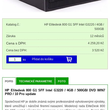
Katalog.č.:
HP Elitedesk 800 G1 SFF Intel G3220 / 4GB /
500GB
Záruka
12 měsíců
Cena s DPH:
4 259,20 Kč
Cena bez DPH:
3 520 Kč
Přidat do košíku
ks
POPIS
TECHNICKÉ PARAMETRE
FOTO
HP Elitedesk 800 G1 SFF Intel G3220 / 4GB / 500GB/ DVD WIN7
PRO / 10 Pro update
Společnost HP je dobře známá svými profesionálně vyhotovenými výrobky,
které umožňují i náročné firemní nasazení. Modelový rada EliteDesk 800